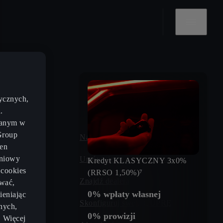
ycznych,
.
zanym w
Group
lności
Napisz do nas
gen
eniowy
zczędności
Umów się na jazdę próbną
Kredyt KLASYCZNY 3x0%
 cookies
(RRSO 1,50%)⁷
sięgu
Znajdź dealera
wać,
0% wpłaty własnej
ieniając
CUPRA
Skonfiguruj swoją CUPRĘ
nych,
0% prowizji
. Więcej