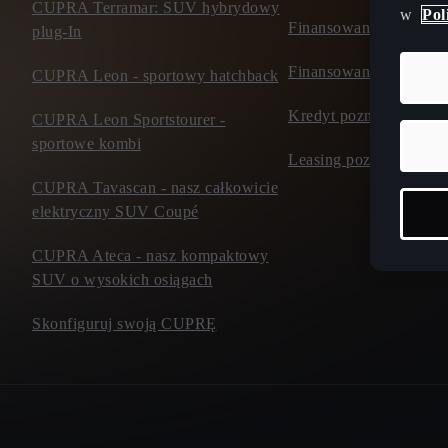
CUPRA Terramar: SUV hybrydowy
w
Pol
Finansowanie - klient 
plug-In
Finansowanie - firma
CUPRA Leon - sportowy hatchback
Kredyt poznaj ofertę
CUPRA Leon Sportstourer -
sportowe kombi
Leasing poznaj ofertę
CUPRA Tavascan - nasz całkowicie
elektryczny SUV Coupé
CUPRA Ateca - nasz kompaktowy
SUV o wysokich osiągach
Skonfiguruj swoją CUPRĘ