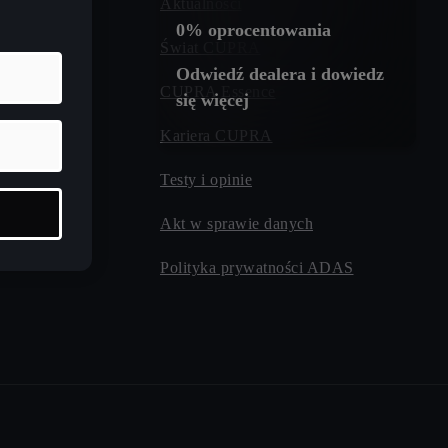
Aktualności
0% oprocentowania
asu ładowania
Świat CUPRA
Odwiedź dealera i dowiedz
CUPRA Essence
się więcej
Kariera CUPRA
Testy i opinie
Akt w sprawie danych
Polityka prywatności ADAS