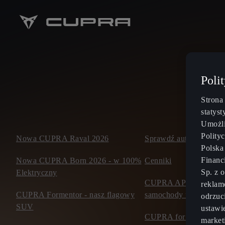
Poli
Strona
statys
Umożli
Polity
Nowa CUPRA Raval 2026
Sprawdź auta dostępne 
Polska
Financ
Nowa CUPRA Born 2026 - w 100%
Cenniki
Sp. z 
Elektryczny
CUPRA APPROVED ce
reklam
CUPRA Formentor - nasz flagowy
samochody używane
odrzuc
SUV
ustawi
CUPRA for business
market