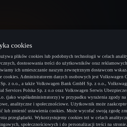
tyka cookies
Poland
Polski
 używa plików cookies lub podobnych technologii w celach analit
tycznych, dostosowania treści do użytkowników oraz reklamowych
wiamy ich umieszczanie naszym zewnętrznym dostawcom wska
ce cookies. Administratorem danych osobowych jest Volkswagen 
od ręki
Oferty sezonowe
O elektromobi
 Sp. z o.o., a także Volkswagen Bank GmbH Sp. z o.o., Volkswa
ial Services Polska Sp. z o.o oraz Volkswagen Serwis Ubezpiecz
CUPRA Connect
Kalkulator os
o.o. (jako współadministratorzy) w przypadku wyrażenia zgody na
rtyfikowane
CUPRA Care
Kalkulator za
owe, analityczne i społecznościowe. Użytkownik może zaakcepto
ić lub zmienić ustawienia cookies. Może wycofać swoją zgodę zm
CUPRA 4Service
Ładowarki 
enia przeglądarki. Wykorzystujemy cookies też w celach analitycz
ingowych, społecznościowych i do personalizacji treści na stronie