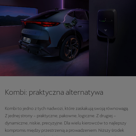
Kombi: praktyczna alternatywa
Kombi to jedno z tych nadwozi, które zaskakują swoją równowagą.
Z jednej strony – praktyczne, pakowne, logiczne. Z drugiej –
dynamiczne, niskie, precyzyjne. Dla wielu kierowców to najlepszy
kompromis między przestrzenią a prowadzeniem. Niższy środek