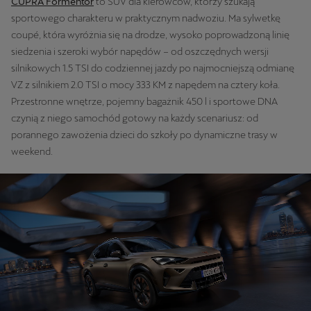
CUPRA Formentor
to SUV dla kierowców, którzy szukają
sportowego charakteru w praktycznym nadwoziu. Ma sylwetkę
coupé, która wyróżnia się na drodze, wysoko poprowadzoną linię
siedzenia i szeroki wybór napędów – od oszczędnych wersji
silnikowych 1.5 TSI do codziennej jazdy po najmocniejszą odmianę
VZ z silnikiem 2.0 TSI o mocy 333 KM z napędem na cztery koła.
Przestronne wnętrze, pojemny bagażnik 450 l i sportowe DNA
czynią z niego samochód gotowy na każdy scenariusz: od
porannego zawożenia dzieci do szkoły po dynamiczne trasy w
weekend.