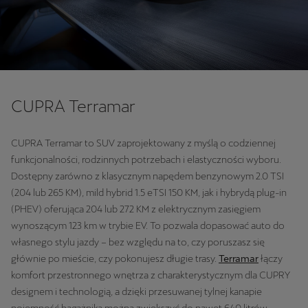
CUPRA Terramar
CUPRA Terramar to SUV zaprojektowany z myślą o codziennej
funkcjonalności, rodzinnych potrzebach i elastyczności wyboru.
Dostępny zarówno z klasycznym napędem benzynowym 2.0 TSI
(204 lub 265 KM), mild hybrid 1.5 eTSI 150 KM, jak i hybrydą plug-in
(PHEV) oferująca 204 lub 272 KM z elektrycznym zasięgiem
wynoszącym 123 km w trybie EV. To pozwala dopasować auto do
własnego stylu jazdy – bez względu na to, czy poruszasz się
głównie po mieście, czy pokonujesz długie trasy.
Terramar
łączy
komfort przestronnego wnętrza z charakterystycznym dla CUPRY
designem i technologią, a dzięki przesuwanej tylnej kanapie
pojemność bagażnika można zwiększyć do nawet 640 litrów.