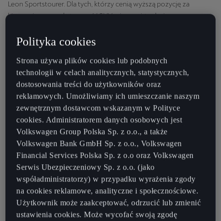
Leon Sportstourer. Dla tych, którzy cenią wyższą pozycję za
kierownicą, wszechstronność SUV-a i wyrazisty design –
Formentor, Terramar i Tavascan. Każdy z nich inaczej definiuje
Polityka cookies
przestronność i codzienną funkcjonalność, ale wszystkie mają
wspólny mianownik: praktyczne, pakowne wnętrze i
Strona używa plików cookies lub podobnych
funkcjonalność, która działa, niezależnie od planu dnia.
technologii w celach analitycznych, statystycznych,
dostosowania treści do użytkowników oraz
Spis treści
reklamowych. Umożliwiamy ich umieszczanie naszym
zewnętrznym dostawcom wskazanym w Polityce
cookies. Administratorem danych osobowych jest
SUV-y: zalety i propozycje CUPRY
Volkswagen Group Polska Sp. z o.o., a także
CUPRA Formentor
Volkswagen Bank GmbH Sp. z o.o., Volkswagen
CUPRA Terramar
Financial Services Polska Sp. z o.o oraz Volkswagen
CUPRA Tavascan
Serwis Ubezpieczeniowy Sp. z o.o. (jako
Kombi: praktyczna alternatywa
współadministratorzy) w przypadku wyrażenia zgody
CUPRA Leon Sportstourer
na cookies reklamowe, analityczne i społecznościowe.
Podsumowanie – SUV czy kombi? Wybór zależy od
Użytkownik może zaakceptować, odrzucić lub zmienić
Ciebie
ustawienia cookies. Może wycofać swoją zgodę