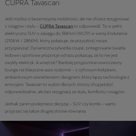
CUPRA Tavascan
Jeśli myślisz o bezemisyjnej mobilności, ale nie chcesz rezygnować
z osiągów i stylu –
CUPRA Tavascan
to odpowiedź. To w pełni
elektryczny SUV o zasięgu do 568 km (WLTP) w wersji Endurance
(210 kW / 286 KM), który pokazuje, że przyszłość może
przyspieszać. Dynamiczna sylwetka coupé, zintegrowane światła
ledowe i sportowe proporcje od razu pokazują, że to nie jest
zwykły elektryk. A wnętrze? Bardziej przypomina nowoczesny
lounge niż klasyczne auto rodzinne – z cyfrowym kokpitem,
ambientowym oświetleniem i designem, który łączy technologię z
emocjami. Tavascan to wybór dla tych, którzy chcą jeździć
odpowiedzialnie, ale bez rezygnacji ze stylu, komfortu i osiągów.
Jednak zanim podejmiesz decyzję – SUV czy kombi – warto
przyjrzeć się także drugiej stronie równania.