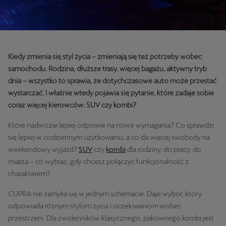
Kiedy zmienia się styl życia – zmieniają się też potrzeby wobec
samochodu. Rodzina, dłuższe trasy, więcej bagażu, aktywny tryb
dnia – wszystko to sprawia, że dotychczasowe auto może przestać
wystarczać. I właśnie wtedy pojawia się pytanie, które zadaje sobie
coraz więcej kierowców: SUV czy kombi?
Które nadwozie lepiej odpowie na nowe wymagania? Co sprawdzi
się lepiej w codziennym użytkowaniu, a co da więcej swobody na
weekendowy wyjazd?
SUV
czy
kombi
dla rodziny, do pracy, do
miasta – co wybrać, gdy chcesz połączyć funkcjonalność z
charakterem?
CUPRA nie zamyka się w jednym schemacie. Daje wybór, który
odpowiada różnym stylom życia i oczekiwaniom wobec
przestrzeni. Dla zwolenników klasycznego, pakownego kombi jest