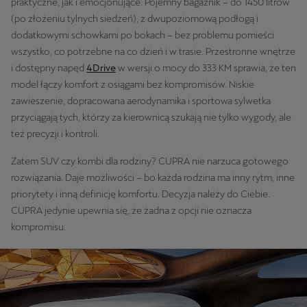
praktyczne, jak i emocjonujące. Pojemny bagażnik – do 1450 litrów
(po złożeniu tylnych siedzeń), z dwupoziomową podłogą i
dodatkowymi schowkami po bokach – bez problemu pomieści
wszystko, co potrzebne na co dzień i w trasie. Przestronne wnętrze
i dostępny napęd
4Drive
w wersji o mocy do 333 KM sprawia, że ten
model łączy komfort z osiągami bez kompromisów. Niskie
zawieszenie, dopracowana aerodynamika i sportowa sylwetka
przyciągają tych, którzy za kierownicą szukają nie tylko wygody, ale
też precyzji i kontroli.
Zatem SUV czy kombi dla rodziny? CUPRA nie narzuca gotowego
rozwiązania. Daje możliwości – bo każda rodzina ma inny rytm, inne
priorytety i inną definicję komfortu. Decyzja należy do Ciebie.
CUPRA jedynie upewnia się, że żadna z opcji nie oznacza
kompromisu.