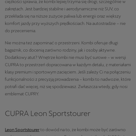
ciężkości sprawia, że kombi lepiej trzyma się drogi, szczególnie w
zakrętach. Jest bardziej stabilne i aerodynamiczne niż SUV, co
przekłada się na niższe zużycie paliwa lub energii oraz większy
komfort jazdy przy wyższych prędkościach. Na autostradzie – nie
do przecenienia.
Nie można też zapominać o przestrzeni. Kombi oferuje długi
bagażnik, co docenią zarówno rodziny, jak i osoby aktywne.
Dodatkowy atut? Wnętrze kombi nie musi być surowe – w wersji
CUPRA to przestrzeń dopracowana w każdym detalu, z materiałami
klasy premium i sportowym zacięciem. Jeśli zależy Ci na połączeniu
funkcjonalności z precyzją prowadzenia – kombi to nadwozie, które
potrafi dać więcej, niż się spodziewasz. Zwłaszcza wtedy, gdy nosi
emblemat CUPRY.
CUPRA Leon Sportstourer
Leon Sportstourer
to dowód na to, że kombi może być zarówno