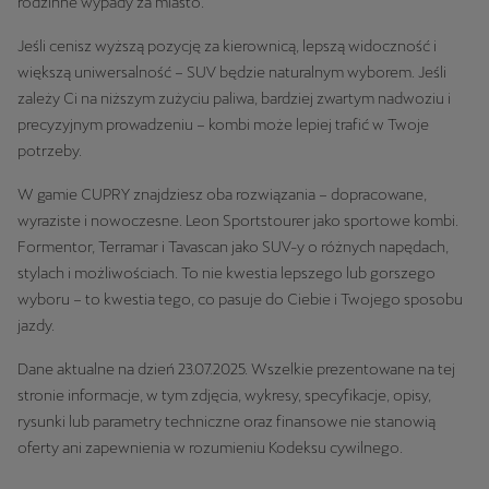
rodzinne wypady za miasto.
Jeśli cenisz wyższą pozycję za kierownicą, lepszą widoczność i
większą uniwersalność – SUV będzie naturalnym wyborem. Jeśli
zależy Ci na niższym zużyciu paliwa, bardziej zwartym nadwoziu i
precyzyjnym prowadzeniu – kombi może lepiej trafić w Twoje
potrzeby.
W gamie CUPRY znajdziesz oba rozwiązania – dopracowane,
wyraziste i nowoczesne. Leon Sportstourer jako sportowe kombi.
Formentor, Terramar i Tavascan jako SUV-y o różnych napędach,
stylach i możliwościach. To nie kwestia lepszego lub gorszego
wyboru – to kwestia tego, co pasuje do Ciebie i Twojego sposobu
jazdy.
Dane aktualne na dzień 23.07.2025. Wszelkie prezentowane na tej
stronie informacje, w tym zdjęcia, wykresy, specyfikacje, opisy,
rysunki lub parametry techniczne oraz finansowe nie stanowią
oferty ani zapewnienia w rozumieniu Kodeksu cywilnego.