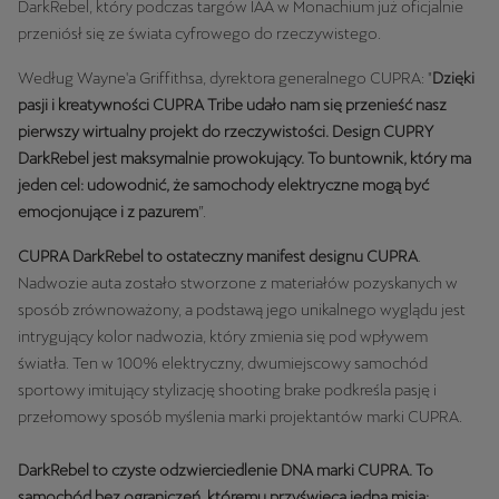
DarkRebel, który podczas targów IAA w Monachium już oficjalnie
przeniósł się ze świata cyfrowego do rzeczywistego.
Według Wayne'a Griffithsa, dyrektora generalnego CUPRA:
"
Dzięki
pasji i kreatywności CUPRA Tribe udało nam się przenieść nasz
pierwszy wirtualny projekt do rzeczywistości. Design CUPRY
DarkRebel jest maksymalnie prowokujący. To buntownik, który ma
jeden cel: udowodnić, że samochody elektryczne mogą być
emocjonujące i z pazurem
”.
CUPRA DarkRebel to ostateczny manifest designu CUPRA
.
Nadwozie auta zostało stworzone z materiałów pozyskanych w
sposób zrównoważony, a podstawą jego unikalnego wyglądu jest
intrygujący kolor nadwozia, który zmienia się pod wpływem
światła. Ten w 100% elektryczny, dwumiejscowy samochód
sportowy imitujący stylizację shooting brake podkreśla pasję i
przełomowy sposób myślenia marki projektantów marki CUPRA.
DarkRebel to czyste odzwierciedlenie DNA marki CUPRA. To
samochód bez ograniczeń, któremu przyświeca jedna misja: