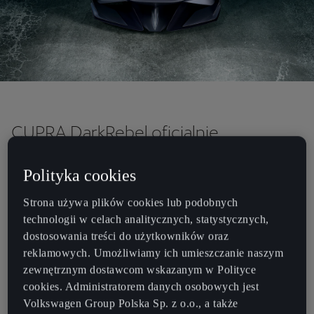
CUPRA DarkRebel oficjalnie
zademonstrowany podczas prezentacji
Polityka cookies
najlepszych w historii wyników
sprzedażowych
Strona używa plików cookies lub podobnych
technologii w celach analitycznych, statystycznych,
dostosowania treści do użytkowników oraz
Na targach IAA 2023 w Monachium CUPRA zaprezentowała model
reklamowych. Umożliwiamy ich umieszczanie naszym
DarkRebel, pierwszy samochód stworzony całkowicie w wirtualnej
zewnętrznym dostawcom wskazanym w Polityce
przestrzeni marki.
cookies. Administratorem danych osobowych jest
CUPRA DarkRebel to samochód, który przesuwa granice designu, a
Volkswagen Group Polska Sp. z o.o., a także