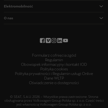
CUPRA Terramar: SUV hybrydowy plug-In
Oferty sezonowe
CUPRA APPROVED certyfikowane samochody używane
Elektromobilność
CUPRA Leon - sportowy hatchback
CUPRA Connect
CUPRA for business
O elektromobilności
CUPRA Leon Sportstourer - sportowe kombi
CUPRA Care
O nas
Finansowanie - klient indywidualny
Kalkulator oszczędności
CUPRA Tavascan - nasz całkowicie elektryczny SUV Coupé
CUPRA 4Service
Napisz do nas
Finansowanie - firma
Kalkulator zasięgu
CUPRA Ateca - nasz kompaktowy SUV o wysokich osiągach
Poradnik CUPRA
Umów się na jazdę próbną
Kredyt poznaj ofertę
Ładowarki CUPRA
Skonfiguruj swoją CUPRĘ
Znajdź dealera
Leasing poznaj ofertę
Baza wiedzy
Skonfiguruj swoją CUPRĘ
Kalkulator czasu ładowania
Formularz cofnięcia zgód
Aktualności
Regulamin
Obowiązek informacyjny i kontakt IOD
Świat CUPRA
Polityka cookies
CUPRA Essence
Polityka prywatności i Regulamin usługi Onlive
Dane WLTP
Kariera CUPRA
Oświadczenie o dostępności
Testy i opinie
Akt w sprawie danych
© SEAT, S.A.U. 2026 – Wszystkie prawa zastrzeżone. Strona
obsługiwana przez Volkswagen Group Polska sp. z o.o. Część treści
Polityka prywatności ADAS
jest własnością Volkswagen Group Polska sp. z o.o.