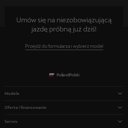
Umów się na niezobowiązującą
jazdę próbną już dziś!
Przejdź do formularza i wybierz model
Poland
Polski
Modele
Nowa CUPRA Raval 2026
Oferta i finansowanie
Nowa CUPRA Born 2026 - w 100% Elektryczny
Sprawdź auta dostępne od ręki
CUPRA Formentor - nasz flagowy SUV
Serwis
Cenniki