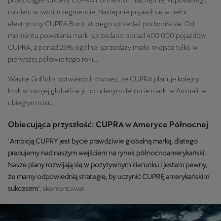
modelu w swoim segmencie. Następnie pojawił się w pełni
elektryczny CUPRA Born, którego sprzedaż podwoiła się. Od
momentu powstania marki sprzedano ponad 400 000 pojazdów
CUPRA, a ponad 25% ogólnej sprzedaży miało miejsce tylko w
pierwszej połowie tego roku.
Wayne Griffiths potwierdził również, że CUPRA planuje kolejny
krok w swojej globalizacji, po udanym debiucie marki w Australii w
ubiegłym roku.
Obiecująca przyszłość: CUPRA w Ameryce Północnej
"
Ambicją CUPRY jest bycie prawdziwie globalną marką, dlatego
pracujemy nad naszym wejściem na rynek północnoamerykański.
Nasze plany rozwijają się w pozytywnym kierunku i jestem pewny,
że mamy odpowiednią strategię, by uczynić CUPRĘ amerykańskim
sukcesem
", skomentował.