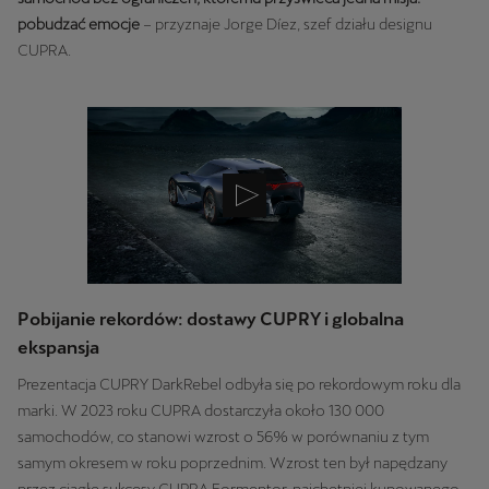
pobudzać emocje
– przyznaje Jorge Díez, szef działu designu
CUPRA.
Pobijanie rekordów: dostawy CUPRY i globalna
ekspansja
Prezentacja CUPRY DarkRebel odbyła się po rekordowym roku dla
marki. W 2023 roku CUPRA dostarczyła około 130 000
samochodów, co stanowi wzrost o 56% w porównaniu z tym
samym okresem w roku poprzednim. Wzrost ten był napędzany
przez ciągłe sukcesy CUPRA Formentor, najchętniej kupowanego