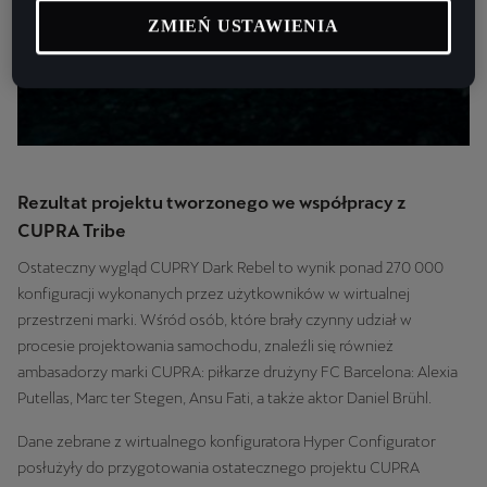
ZMIEŃ USTAWIENIA
Rezultat projektu tworzonego we współpracy z
CUPRA Tribe
Ostateczny wygląd CUPRY Dark Rebel to wynik ponad 270 000
konfiguracji wykonanych przez użytkowników w wirtualnej
przestrzeni marki. Wśród osób, które brały czynny udział w
procesie projektowania samochodu, znaleźli się również
ambasadorzy marki CUPRA: piłkarze drużyny FC Barcelona: Alexia
Putellas, Marc ter Stegen, Ansu Fati, a także aktor Daniel Brühl.
Dane zebrane z wirtualnego konfiguratora Hyper Configurator
posłużyły do przygotowania ostatecznego projektu CUPRA