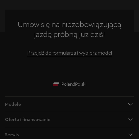
Umów się na niezobowiązującą
jazdę próbną już dziś!
Przejdź do formularza i wybierz model
Poland
Polski
Modele
Nowa CUPRA Raval 2026
Oferta i finansowanie
Nowa CUPRA Born 2026 - w 100% Elektryczny
Sprawdź auta dostępne od ręki
CUPRA Formentor - nasz flagowy SUV
Serwis