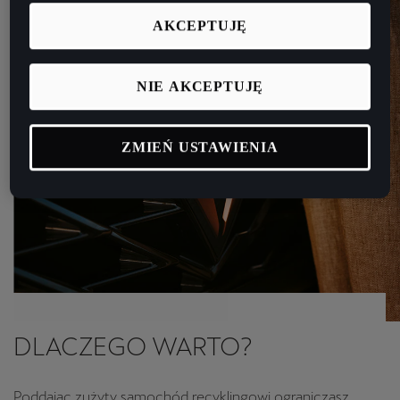
AKCEPTUJĘ
NIE AKCEPTUJĘ
ZMIEŃ USTAWIENIA
DLACZEGO WARTO?
Poddając zużyty samochód recyklingowi ograniczasz