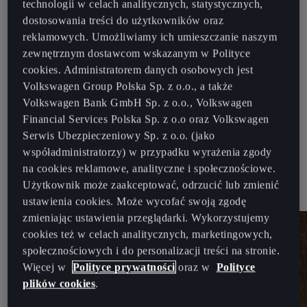
technologii w celach analitycznych, statystycznych,
dostosowania treści do użytkowników oraz
Recykling samochodów jest ważny dla ochrony planety.
reklamowych. Umożliwiamy ich umieszczanie naszym
Dzięki niemu ograniczamy ilość odpadów, zmniejszamy
zewnętrznym dostawcom wskazanym w Polityce
obciążenie środowiska i zużycie surowców naturalnych.
cookies. Administratorem danych osobowych jest
Kiedy Twój samochód CUPRA spełni swoją rolę – oddaj
Volkswagen Group Polska Sp. z o.o., a także
go do recyklingu.
Volkswagen Bank GmbH Sp. z o.o., Volkswagen
Financial Services Polska Sp. z o.o oraz Volkswagen
Wybierz najbliższą stację demontażu
Serwis Ubezpieczeniowy Sp. z o.o. (jako
współadministratorzy) w przypadku wyrażenia zgody
na cookies reklamowe, analityczne i społecznościowe.
Użytkownik może zaakceptować, odrzucić lub zmienić
ustawienia cookies. Może wycofać swoją zgodę
zmieniając ustawienia przeglądarki. Wykorzystujemy
cookies też w celach analitycznych, marketingowych,
społecznościowych i do personalizacji treści na stronie.
Więcej w
Polityce prywatności
oraz w
Polityce
plików cookies
.