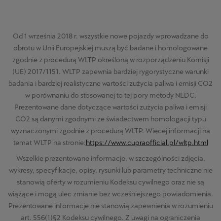
Od 1 września 2018 r. wszystkie nowe pojazdy wprowadzane do
obrotu w Unii Europejskiej muszą być badane i homologowane
zgodnie z procedurą WLTP określoną w rozporządzeniu Komisji
(UE) 2017/1151. WLTP zapewnia bardziej rygorystyczne warunki
badania i bardziej realistyczne wartości zużycia paliwa i emisji CO2
w porównaniu do stosowanej to tej pory metody NEDC.
Prezentowane dane dotyczące wartości zużycia paliwa i emisji
CO2 są danymi zgodnymi ze świadectwem homologacji typu
wyznaczonymi zgodnie z procedurą WLTP. Więcej informacji na
temat WLTP na stronie:
https://www.cupraofficial.pl/wltp.html
Wszelkie prezentowane informacje, w szczególności zdjęcia,
wykresy, specyfikacje, opisy, rysunki lub parametry techniczne nie
stanowią oferty w rozumieniu Kodeksu cywilnego oraz nie są
wiążące i mogą ulec zmianie bez wcześniejszego powiadomienia.
Prezentowane informacje nie stanowią zapewnienia w rozumieniu
art. 556(1)§2 Kodeksu cywilnego. Z uwagi na ograniczenia