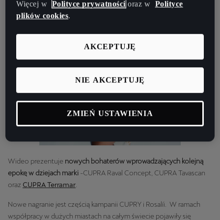
Więcej w
Polityce prywatności
oraz w
Polityce
W teledysku pojawiają się ambasadorzy marki CUPRA tacy jak aktor
plików cookies
.
Daniel Brühl, zawodnicy FCB: Alexia Putellas, Ansu Fati, Marc-André
ter Stegen, kierowczyni Klara Andersson i zawodniczka padel Ariana
AKCEPTUJĘ
Sánchez.
NIE AKCEPTUJĘ
ZMIEŃ USTAWIENIA
Wideo prezentuje
nowych bohaterów wprowadzających kolejną
epokę w dziejach marki
-CUPRA Raval Concept, CUPRA Tavascan
oraz
CUPRA Terramar
.
Nowe nagranie jest częścią kampanii CUPRY i Rosalíi. W ramach
współpracy w dużych miastach na całym świecie pojawiły się