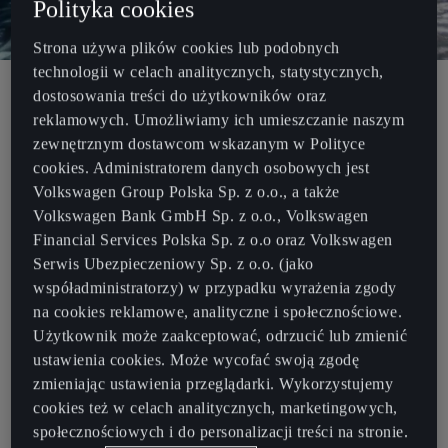
Polityka cookies
Strona używa plików cookies lub podobnych
technologii w celach analitycznych, statystycznych,
dostosowania treści do użytkowników oraz
reklamowych. Umożliwiamy ich umieszczanie naszym
Zobacz efekty współpracy Rosalíi i
zewnętrznym dostawcom wskazanym w Polityce
CUPRY przy viralowym utworze
cookies. Administratorem danych osobowych jest
Volkswagen Group Polska Sp. z o.o., a także
"Abcdefg".
Volkswagen Bank GmbH Sp. z o.o., Volkswagen
Financial Services Polska Sp. z o.o oraz Volkswagen
Rosalía inspiruje świat z samego serca Barcelony
– tak jak my.
Serwis Ubezpieczeniowy Sp. z o.o. (jako
Piosenkarka w ciągu zaledwie kilku lat stała się jedną z najbardziej
współadministratorzy) w przypadku wyrażenia zgody
rozpoznawalnych hiszpańskich artystek międzynarodowych,
na cookies reklamowe, analityczne i społecznościowe.
zaskarbiając sobie uznanie milionów fanów na całym świecie.
Użytkownik może zaakceptować, odrzucić lub zmienić
ustawienia cookies. Może wycofać swoją zgodę
Efektem naszej współpracy jest nowa wersja jednej z viralowych
zmieniając ustawienia przeglądarki. Wykorzystujemy
piosenek pochodzących z nagrodzonego statuetką Grammy
cookies też w celach analitycznych, marketingowych,
albumu MOTOMAMI. W ten sposób
Rosalía i CUPRA celebrują
społecznościowych i do personalizacji treści na stronie.
młody, kreatywny talent
i wartości, które dzielimy jako marka.