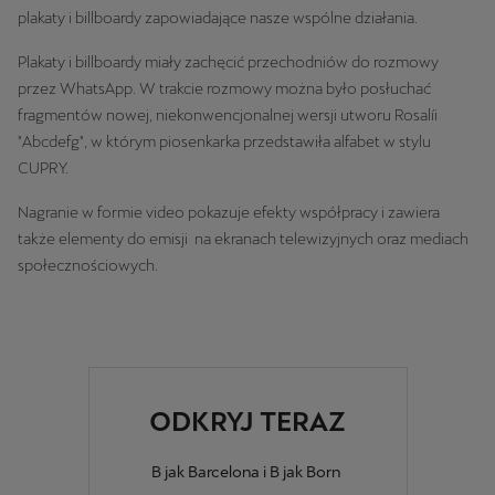
plakaty i billboardy zapowiadające nasze wspólne działania.
Plakaty i billboardy miały zachęcić przechodniów do rozmowy
przez WhatsApp. W trakcie rozmowy można było posłuchać
fragmentów nowej, niekonwencjonalnej wersji utworu Rosalíi
"Abcdefg", w którym piosenkarka przedstawiła alfabet w stylu
CUPRY.
Nagranie w formie video pokazuje efekty współpracy i zawiera
także elementy do emisji na ekranach telewizyjnych oraz mediach
społecznościowych.
ODKRYJ TERAZ
B jak Barcelona i B jak Born