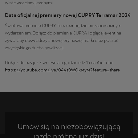
właściwościami jezdnymi.
Data oficjalnej premiery nowej CUPRY Terramar 2024
Światowa premiera CUPRY Terramar będzie niezapomnianym
wydarzeniem. Dołącz do plemienia CUPRA i oglądaj event na
żywo, aby doświadczyć nowej ery naszej marki oraz poczuć
zwycięskiego ducha rywalizacji.
Dołącz do nas już 3 września o godzinie 12:15 na YouTube:
https://youtube.com/live/044s9WOkMyM?feature=share
Umów się na niezobowiązującą
jazdę próbną już dziś!