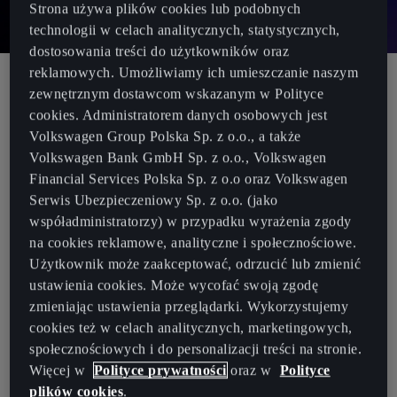
Strona używa plików cookies lub podobnych
technologii w celach analitycznych, statystycznych,
dostosowania treści do użytkowników oraz
reklamowych. Umożliwiamy ich umieszczanie naszym
zewnętrznym dostawcom wskazanym w Polityce
Oficjalna prezentacja nowej CUPRY Terramar podczas
cookies. Administratorem danych osobowych jest
37 edycji Pucharu Ameryki
Volkswagen Group Polska Sp. z o.o., a także
Nowa CUPRA Terramar to sportowy i drapieżny SUV.
Volkswagen Bank GmbH Sp. z o.o., Volkswagen
Nazwa tego modelu jest wyrazem hołdu dla słynnego
Financial Services Polska Sp. z o.o oraz Volkswagen
toru wyścigowego Terramar.
Serwis Ubezpieczeniowy Sp. z o.o. (jako
współadministratorzy) w przypadku wyrażenia zgody
CUPRA Terramar została zaprojektowana zgodnie z
na cookies reklamowe, analityczne i społecznościowe.
nowym podejściem do designu marki. To samochód o
Użytkownik może zaakceptować, odrzucić lub zmienić
śmiałym, wyrazistym wyglądzie.
ustawienia cookies. Może wycofać swoją zgodę
22 sierpnia zegar znajdujący się na instalacji CUPRA
zmieniając ustawienia przeglądarki. Wykorzystujemy
Cube wybił godzinę rozpoczęcia 37 edycji Pucharu
cookies też w celach analitycznych, marketingowych,
Ameryki Louis Vuitton w Barcelonie. Tym samym,
społecznościowych i do personalizacji treści na stronie.
jeszcze przed światową premierą CUPRY Terramar,
Więcej w
Polityce prywatności
oraz w
Polityce
ujawnione zostały pierwsze szczegóły o
plików cookies
.