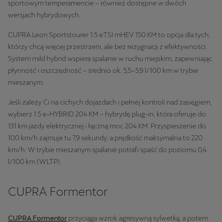
sportowym temperamencie – również dostępne w dwóch
wersjach hybrydowych.
CUPRA Leon Sportstourer 1.5 eTSI mHEV 150 KM to opcja dla tych,
którzy chcą więcej przestrzeni, ale bez rezygnacji z efektywności.
System mild hybrid wspiera spalanie w ruchu miejskim, zapewniając
płynność i oszczędność – średnio ok. 5,5–5,9 l/100 km w trybie
mieszanym.
Jeśli zależy Ci na cichych dojazdach i pełnej kontroli nad zasięgiem,
wybierz 1.5 e-HYBRID 204 KM – hybrydę plug-in, która oferuje do
131 km jazdy elektrycznej i łączną moc 204 KM. Przyspieszenie do
100 km/h zajmuje tu 7,9 sekundy, a prędkość maksymalna to 220
km/h. W trybie mieszanym spalanie potrafi spaść do poziomu 0,4
l/100 km (WLTP).
CUPRA Formentor
CUPRA Formentor
przyciąga wzrok agresywną sylwetką, a potem