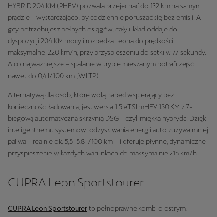
HYBRID 204 KM (PHEV) pozwala przejechać do 132 km na samym
prądzie – wystarczająco, by codziennie poruszać się bez emisji. A
gdy potrzebujesz pełnych osiągów, cały układ oddaje do
dyspozycji 204 KM mocy i rozpędza Leona do prędkości
maksymalnej 220 km/h, przy przyspieszeniu do setki w 7,7 sekundy.
A co najważniejsze – spalanie w trybie mieszanym potrafi zejść
nawet do 0,4 l/100 km (WLTP).
Alternatywą dla osób, które wolą napęd wspierający bez
konieczności ładowania, jest wersja 1.5 eTSI mHEV 150 KM z 7-
biegową automatyczną skrzynią DSG – czyli miękka hybryda. Dzięki
inteligentnemu systemowi odzyskiwania energii auto zużywa mniej
paliwa – realnie ok. 5,5–5,8 l/100 km – i oferuje płynne, dynamiczne
przyspieszenie w każdych warunkach do maksymalnie 215 km/h.
CUPRA Leon Sportstourer
CUPRA Leon Sportstourer
to pełnoprawne kombi o ostrym,