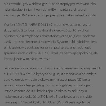
nie zawodzi, gdy wciskasz gaz. SUV dostępny jest zarówno jako
hybryda plug-in, jak i hybryda mHEV – każda z tych wersji
zachowuje DNA marki: emocje, precyzję i maksymalną kontrolę.
Wariant 1.5 eTSI mHEV 150 KM z 7-stopniową automatyczną
skrzynią DSG to idealny wybór dla kierowców, którzy chcą
płynności, oszczędności i charakterystycznego „flow” podczas
jazdy – bez konieczności ładowania. System mild hybrid wspiera
silnik spalinowy podczas ruszania i przyspieszania, redukując
spalanie (średnio ok. 5,7-6,2 l/100 km) i zapewniając spokojną, ale
żwawą jazdę w mieście i w trasie.
Jeśli jednak oczekujesz możliwości jazdy bezemisyjnej – wybierz 1.5
e-HYBRID 204 KM. To hybryda plug-in, która pozwala na jazdę z
zerową emisją w trybie elektrycznym nawet przez 127 km, a
jednocześnie oferuje pełną moc wtedy, gdy jej potrzebujesz.
Przyspieszenie do 100 km/h zajmuje około 7,9 sekundy, a
maksymalna prędkość to 210 km/h. Średnie spalanie w trybie
mieszanym? Nawet 0,1-0,5 l/100 km (WLTP), jeśli regularnie