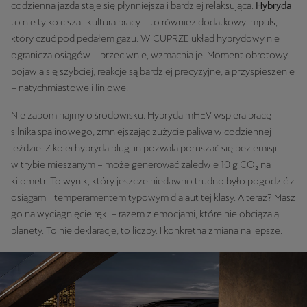
codzienna jazda staje się płynniejsza i bardziej relaksująca.
Hybryda
to nie tylko cisza i kultura pracy – to również dodatkowy impuls,
który czuć pod pedałem gazu. W CUPRZE układ hybrydowy nie
ogranicza osiągów – przeciwnie, wzmacnia je. Moment obrotowy
pojawia się szybciej, reakcje są bardziej precyzyjne, a przyspieszenie
– natychmiastowe i liniowe.
Nie zapominajmy o środowisku. Hybryda mHEV wspiera pracę
silnika spalinowego, zmniejszając zużycie paliwa w codziennej
jeździe. Z kolei hybryda plug-in pozwala poruszać się bez emisji i –
w trybie mieszanym – może generować zaledwie 10 g CO₂ na
kilometr. To wynik, który jeszcze niedawno trudno było pogodzić z
osiągami i temperamentem typowym dla aut tej klasy. A teraz? Masz
go na wyciągnięcie ręki – razem z emocjami, które nie obciążają
planety. To nie deklaracje, to liczby. I konkretna zmiana na lepsze.