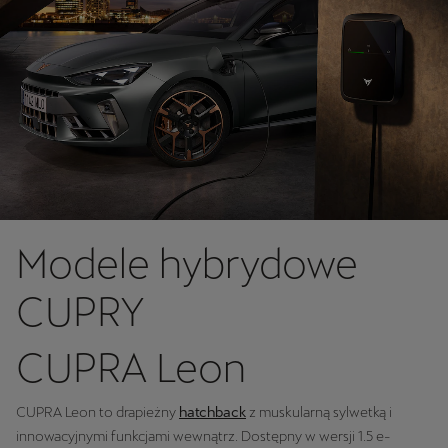
Modele hybrydowe
CUPRY
CUPRA Leon
CUPRA Leon to drapieżny
hatchback
z muskularną sylwetką i
innowacyjnymi funkcjami wewnątrz. Dostępny w wersji 1.5 e-