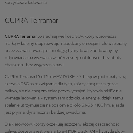
korzystasz z ładowania.
CUPRA Terramar
CUPRA Terramar
to średniej wielkości SUV, który wprowadza
markę w kolejny etap rozwoju: napędzany emocjami, ale wspierany
przez zaawansowaną technologię hybrydową. Zbudowany, by
odpowiadać na wyzwania współczesnej mobilności – bez utraty
charakteru, bez wygaszania pasji.
CUPRA Terramar1.5 eTSI mHEV 150 KM z 7-biegową automatyczną
skrzynią DSG to rozwiązanie dla tych, którzy chcą oszczędzać
paliwo, ale nie chcą zmieniać przyzwyczajeń. Hybryda mHEV nie
wymaga ładowania – system sam odzyskuje energię, dzięki temu
spalanie utrzymuje się na poziomie około 6,1-6,5 l/100 km, a jazda
jest płynna, dynamiczna i bardziej świadoma.
Dla kierowców, którzy oczekują jeszcze większej oszczędności
paliwa, dostępna jest wersja 1.5 e-HYBRID 204 KM – hybryda plug-