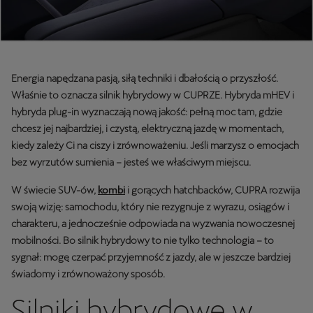
Energia napędzana pasją, siłą techniki i dbałością o przyszłość.
Właśnie to oznacza silnik hybrydowy w CUPRZE. Hybryda mHEV i
hybryda plug-in wyznaczają nową jakość: pełną moc tam, gdzie
chcesz jej najbardziej, i czystą, elektryczną jazdę w momentach,
kiedy zależy Ci na ciszy i zrównoważeniu. Jeśli marzysz o emocjach
bez wyrzutów sumienia – jesteś we właściwym miejscu.
W świecie SUV-ów,
kombi
i gorących hatchbacków, CUPRA rozwija
swoją wizję: samochodu, który nie rezygnuje z wyrazu, osiągów i
charakteru, a jednocześnie odpowiada na wyzwania nowoczesnej
mobilności. Bo silnik hybrydowy to nie tylko technologia – to
sygnał: mogę czerpać przyjemność z jazdy, ale w jeszcze bardziej
świadomy i zrównoważony sposób.
Silniki hybrydowe w