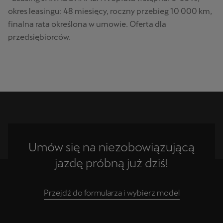
okres leasingu: 48 miesięcy, roczny przebieg 10 000 km,
finalna rata określona w umowie. Oferta dla
przedsiębiorców.
Umów się na niezobowiązującą
jazdę próbną już dziś!
Przejdź do formularza i wybierz model