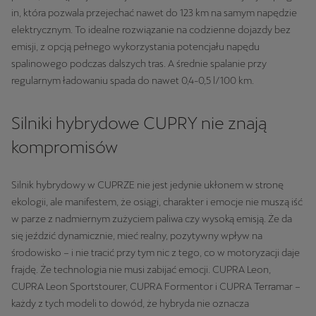
in, która pozwala przejechać nawet do 123 km na samym napędzie
elektrycznym. To idealne rozwiązanie na codzienne dojazdy bez
emisji, z opcją pełnego wykorzystania potencjału napędu
spalinowego podczas dalszych tras. A średnie spalanie przy
regularnym ładowaniu spada do nawet 0,4-0,5 l/100 km.
Silniki hybrydowe CUPRY nie znają
kompromisów
Silnik hybrydowy w CUPRZE nie jest jedynie ukłonem w stronę
ekologii, ale manifestem, że osiągi, charakter i emocje nie muszą iść
w parze z nadmiernym zużyciem paliwa czy wysoką emisją. Że da
się jeździć dynamicznie, mieć realny, pozytywny wpływ na
środowisko – i nie tracić przy tym nic z tego, co w motoryzacji daje
frajdę. Że technologia nie musi zabijać emocji. CUPRA Leon,
CUPRA Leon Sportstourer, CUPRA Formentor i CUPRA Terramar –
każdy z tych modeli to dowód, że hybryda nie oznacza