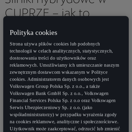
CUPRZE – jak to
działa?
Polityka cookies
Hybryda mHEV w CUPRZE łączy klasyczny silnik benzynowy z
Strona używa plików cookies lub podobnych
małym silnikiem elektrycznym, który aktywuje się w kluczowych
technologii w celach analitycznych, statystycznych,
momentach jazdy – na przykład przy ruszaniu, przyspieszaniu lub
dostosowania treści do użytkowników oraz
zwalnianiu. Podczas hamowania system odzyskuje energię i
reklamowych. Umożliwiamy ich umieszczanie naszym
magazynuje ją w małym akumulatorze, by później oddać ją
zewnętrznym dostawcom wskazanym w Polityce
dokładnie wtedy, gdy auto potrzebuje dodatkowego impulsu.
cookies. Administratorem danych osobowych jest
Całość działa automatycznie – bez ładowania i ingerencji z Twojej
Volkswagen Group Polska Sp. z o.o., a także
strony.
Volkswagen Bank GmbH Sp. z o.o., Volkswagen
Financial Services Polska Sp. z o.o oraz Volkswagen
Co to zmienia za kierownicą? Samochód reaguje szybciej. Rusza
Serwis Ubezpieczeniowy Sp. z o.o. (jako
płynnie, bez hałasu i szarpnięć. W korku czy na światłach wracasz
współadministratorzy) w przypadku wyrażenia zgody
do ruchu z lekkością. A kiedy przyciskasz gaz, czujesz
na cookies reklamowe, analityczne i społecznościowe.
natychmiastową reakcję – jakby ktoś dodał Ci momentu
Użytkownik może zaakceptować, odrzucić lub zmienić
obrotowego dokładnie wtedy, gdy chcesz ruszyć dynamicznie.