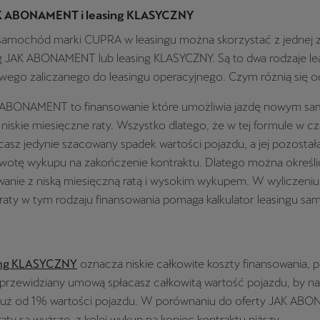
K ABONAMENT i leasing KLASYCZNY
samochód marki CUPRA w leasingu można skorzystać z jednej
ing JAK ABONAMENT lub leasing KLASYCZNY. Są to dwa rodzaje le
go zaliczanego do leasingu operacyjnego. Czym różnią się od
K ABONAMENT to finansowanie które umożliwia jazdę nowym 
 niskie miesięczne raty. Wszystko dlatego, że w tej formule w cz
asz jedynie szacowany spadek wartości pojazdu, a jej pozostał
wotę wykupu na zakończenie kontraktu. Dlatego można określić
owanie z niską miesięczną ratą i wysokim wykupem. W wyliczeni
 raty w tym rodzaju finansowania pomaga kalkulator leasingu s
ing KLASYCZNY
oznacza niskie całkowite koszty finansowania, 
 przewidziany umową spłacasz całkowitą wartość pojazdu, by na
już od 1% wartości pojazdu. W porównaniu do oferty JAK AB
aty są wyższe, z kolei wykup na koniec kontraktu niższy.