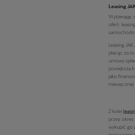
Leasing JA
Wybierając 
ofert: leas
samochodowe
Leasing JA
płacąc za to
umowy spłac
powiększa k
jako finans
miesięcznej
Z kolei
leas
przez okres
wykupić go 
miesięczne r