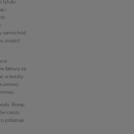
o tytułu
ą i
nić
t
any samochód
u, pojazd
wca
e faktury za
zać w koszty
ia umowy.
 umowy.
hodu. Biorąc
ów cieszy
co pokazuje