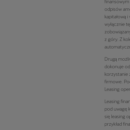
finansowym 
odpisów amo
kapitałową 
wyłącznie tę
zobowiązany
z góry. Z ko
automatyczni
Drugą możli
dokonuje od
korzystanie 
firmowe. Pod
Leasing ope
Leasing fina
pod uwagę k
się leasing
przykład fi