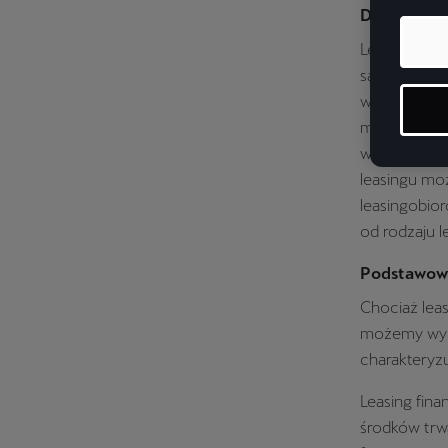
Definicja 
Leasing samo
samochodu (
warunkach o
miesięczne. 
wniesienie 
leasingu mo
leasingobior
od rodzaju l
Podstawowe
Chociaż lea
możemy wyróż
charakteryzu
Leasing fina
środków trw