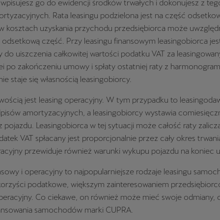
wpisujesz go do ewidencji środków trwałych i dokonujesz z teg
rtyzacyjnych. Rata leasingu podzielona jest na część odsetkow
i w kosztach uzyskania przychodu przedsiębiorca może uwzględ
 odsetkową część. Przy leasingu finansowym leasingobiorca jes
 do uiszczenia całkowitej wartości podatku VAT za leasingow
lei po zakończeniu umowy i spłaty ostatniej raty z harmonogram
e staje się własnością leasingobiorcy.
wością jest leasing operacyjny. W tym przypadku to leasingoda
pisów amortyzacyjnych, a leasingobiorcy wystawia comiesięczn
z pojazdu. Leasingobiorca w tej sytuacji może całość raty zalic
atek VAT spłacany jest proporcjonalnie przez cały okres trwan
racyjny przewiduje również warunki wykupu pojazdu na koniec
nsowy i operacyjny to najpopularniejsze rodzaje leasingu samoc
orzyści podatkowe, większym zainteresowaniem przedsiębiorc
 operacyjny. Co ciekawe, on również może mieć swoje odmiany, 
nansowania samochodów marki CUPRA.