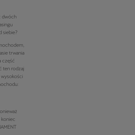
 z dwóch
asingu
 siebie?
samochodem,
asie trwania
a część
 ten rodzaj
u wysokości
amochodu:
ponieważ
 koniec
ONAMENT