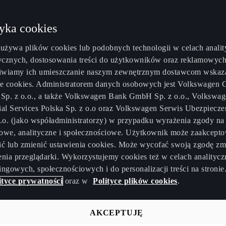
tyka cookies
 używa plików cookies lub podobnych technologii w celach analit
tycznych, dostosowania treści do użytkowników oraz reklamowych
wiamy ich umieszczanie naszym zewnętrznym dostawcom wska
ce cookies. Administratorem danych osobowych jest Volkswagen 
 Sp. z o.o., a także Volkswagen Bank GmbH Sp. z o.o., Volkswa
ial Services Polska Sp. z o.o oraz Volkswagen Serwis Ubezpiecz
o.o. (jako współadministratorzy) w przypadku wyrażenia zgody na
rcy, którzy decydują się na wzięcie firmowego samochodu, najc
owe, analityczne i społecznościowe. Użytkownik może zaakcepto
ingu. Jednak warto wiedzieć, że istnieją różne rodzaje leasing
ić lub zmienić ustawienia cookies. Może wycofać swoją zgodę zm
iamy? Czym się charakteryzują i jakie korzyści niosą dla leasin
enia przeglądarki. Wykorzystujemy cookies też w celach analitycz
ej najpopularniejsze rodzaje leasingu samochodowego.
ingowych, społecznościowych i do personalizacji treści na stronie
ityce prywatności
oraz w
Polityce plików cookies
.
AKCEPTUJĘ