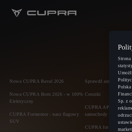
Poli
Strona
statys
Umożli
Polity
Nowa CUPRA Raval 2026
Sprawdź auta dostępne 
Polska
Financ
Nowa CUPRA Born 2026 - w 100%
Cenniki
Sp. z 
Elektryczny
CUPRA APPROVED ce
reklam
CUPRA Formentor - nasz flagowy
samochody używane
odrzuc
SUV
ustawi
CUPRA for business
market