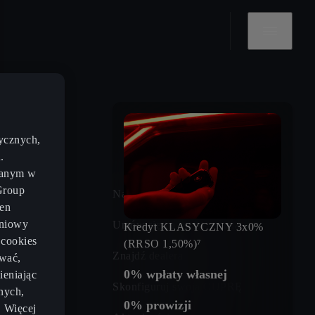
ycznych,
.
zanym w
Group
lności
Napisz do nas
gen
eniowy
zczędności
Umów się na jazdę próbną
Kredyt KLASYCZNY 3x0%
 cookies
(RRSO 1,50%)⁷
sięgu
Znajdź dealera
wać,
0% wpłaty własnej
ieniając
CUPRA
Skonfiguruj swoją CUPRĘ
nych,
0% prowizji
. Więcej