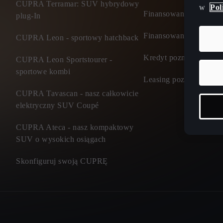
CUPRA Terramar: SUV hybrydowy
w
Pol
Finansowanie - klient 
plug-In
Finansowanie - firma
CUPRA Leon - sportowy hatchback
Kredyt poznaj ofertę
CUPRA Leon Sportstourer -
sportowe kombi
Leasing poznaj ofertę
CUPRA Tavascan - nasz całkowicie
elektryczny SUV Coupé
CUPRA Ateca - nasz kompaktowy
SUV o wysokich osiągach
Skonfiguruj swoją CUPRĘ