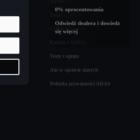
Aktualności
0% oprocentowania
asu ładowania
Świat CUPRA
Odwiedź dealera i dowiedz
CUPRA Essence
się więcej
Kariera CUPRA
Testy i opinie
Akt w sprawie danych
Polityka prywatności ADAS