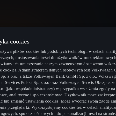
tyka cookies
Poland
Polski
 używa plików cookies lub podobnych technologii w celach analit
tycznych, dostosowania treści do użytkowników oraz reklamowych
wiamy ich umieszczanie naszym zewnętrznym dostawcom wska
ce cookies. Administratorem danych osobowych jest Volkswagen 
od ręki
Oferty sezonowe
O elektromobi
 Sp. z o.o., a także Volkswagen Bank GmbH Sp. z o.o., Volkswa
ial Services Polska Sp. z o.o oraz Volkswagen Serwis Ubezpiecz
CUPRA Connect
Kalkulator os
o.o. (jako współadministratorzy) w przypadku wyrażenia zgody na
rtyfikowane
CUPRA Care
Kalkulator za
owe, analityczne i społecznościowe. Użytkownik może zaakcepto
ić lub zmienić ustawienia cookies. Może wycofać swoją zgodę zm
CUPRA 4Service
Ładowarki 
enia przeglądarki. Wykorzystujemy cookies też w celach analitycz
ingowych, społecznościowych i do personalizacji treści na stronie