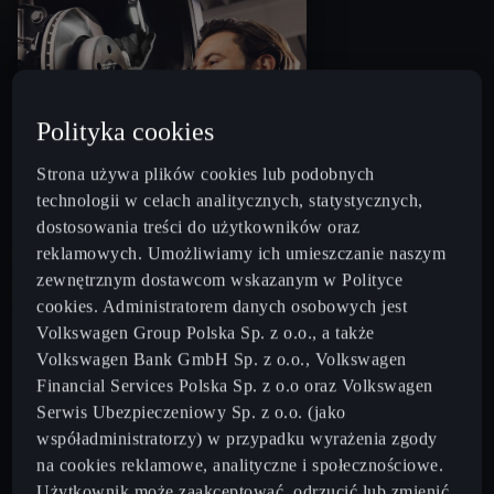
Polityka cookies
Strona używa plików cookies lub podobnych
technologii w celach analitycznych, statystycznych,
Klocki i tarcze hamulcowe
dostosowania treści do użytkowników oraz
reklamowych. Umożliwiamy ich umieszczanie naszym
zewnętrznym dostawcom wskazanym w Polityce
cookies. Administratorem danych osobowych jest
Volkswagen Group Polska Sp. z o.o., a także
Volkswagen Bank GmbH Sp. z o.o., Volkswagen
Financial Services Polska Sp. z o.o oraz Volkswagen
Serwis Ubezpieczeniowy Sp. z o.o. (jako
współadministratorzy) w przypadku wyrażenia zgody
na cookies reklamowe, analityczne i społecznościowe.
Użytkownik może zaakceptować, odrzucić lub zmienić