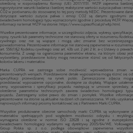
dotyczące wartości zużycia paliwa i emisji CO2 są danymi zgodnymi ze
świadectwem homologacji typu wyznaczonymi zgodnie z procedurą WLTP. Więcej
informacji na temat WLTP na stronie: https://www.cupraofficial.pl/wltp.html.
Wszelkie prezentowane informacje, w szczególności zdjęcia, wykresy, specyfikacje,
opisy, rysunki lub parametry techniczne nie stanowią oferty w rozumieniu Kodeksu
cywilnego oraz nie są wiążące i mogą ulec zmianie bez wcześniejszego
powiadomienia. Prezentowane informacje nie stanowią zapewnienia w rozumieniu
art. 556(1)§2 Kodeksu cywilnego oraz art. 43b ust. 2 pkt 2 lit. a-c Ustawy o prawach
konsumenta. Z uwagi na ograniczenia parametrów ekranu, na którym obraz jest
wyświetlany, przedstawione kolory mogą nieznacznie różnić się od faktycznych
kolorów lakieru i materiałów.
Marka CUPRA we zastrzega sobie możliwość wprowadzenia zmian w
prezentowanych wersjach. Przedstawione detale wyposażenia mogą różnić się od
specyfikacji przewidzianej na rynek polski. Zamieszczone zdjęcia mogą
przedstawiać wyposażenie opcjonalne, dostępne za dopłatą. Wiążące ustalenie
ceny, wyposażenia i specyfikacji pojazdu następują w umowie sprzedaży, a
określenie parametrów technicznych zawiera świadectwo homologacji typu
pojazdu. Zastrzegamy sobie prawo do zmian i pomyłek. Wszelkie informacje
prezentowane na stronie są aktualne na dzień ich zamieszczania. W celu uzyskania
najnowszych informacji prosimy kontaktować się z Partnerem Marki CUPRA.
Wszystkie produkowane obecnie samochody marki CUPRA są wykonywane z
materiałów spełniających pod względem możliwości odzysku i recyklingu
wymagania określone w normie ISO 22628 i są zgodne z europejskimi
świadectwami homologacji wydanymi wg dyrektywy 2005/64/WE. Volkswagen
Group Polska sp. z o.o. podlega obowiązkowi zapewnienia wszystkim
użytkownikom samochodów marki Volkswagen sieci odbioru pojazdów po
wycofaniu ich z eksploatacji, zgodnie z wymaganiami ustawy z 20 stycznia 2005 r.
o recyklingu pojazdów wycofanych z eksploatacji. Więcej informacji dotyczących
ekologii znajdą Państwo na stronach:
https://www.cupraofficial.pl/serwis/recykling-