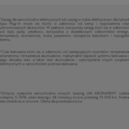
¹Zasięg dla samochodów elektrycznych lub zasięg w trybie elektrycznym dla hybryd
typu Plug-In może się różnić w zależności od wersji i wyposażenia oraz
zamontowanych akcesoriów. W praktyce rzeczywisty zasięg różni się w zależności
od stylu jazdy, prędkości, korzystania z dodatkowych odbiorników energii,
temperatury zewnętrznej, liczby pasażerów, obciążenia ładunkiem i topografii
terenu.
²Czas ładowania różni się w zależności od następujących czynników: temperatura
zewnętrzna i temperatura akumulatora, maksymalne napięcie systemu ładowania i
jego aktualny stan, a także stan akumulatora i wykorzystanie innych urządzeń
elektrycznych w samochodzie podczas ładowania.
⁴Dotyczy wyłącznie samochodów nowych: Leasing JAK ABONAMENT: opłata
wstępna: 0-30%, okres leasingu: 48 miesięcy, roczny przebieg 10 000 km, finalna
rata określona w umowie. Oferta dla przedsiębiorców.
⁵Wersja dostępna w terminie późniejszym.