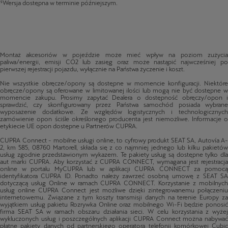
Montaż akcesoriów w pojeździe może mieć wpływ na poziom zużycia
paliwa/energii, emisji CO2 lub zasięg oraz może nastąpić najwcześniej po
pierwszej rejestracji pojazdu, wyłącznie na Państwa życzenie i koszt.
Nie wszystkie obręcze/opony są dostępne w momencie konfiguracji. Niektóre
obręcze/opony są oferowane w limitowanej ilości lub mogą nie być dostępne w
momencie zakupu. Prosimy zapytać Dealera o dostępność obręczy/opon i
sprawdzić, czy skonfigurowany przez Państwa samochód posiada wybrane
wyposażenie dodatkowe. Ze względów logistycznych i technologicznych
zamówienie opon ściśle określonego producenta jest niemożliwe. Informacje o
etykiecie UE opon dostępne u Partnerów CUPRA.
CUPRA Connect - mobilne usługi online, to cyfrowy produkt SEAT SA, Autovía A-
2, km 585, 08760 Martorell, składa się z co najmniej jednego lub kilku pakietów
usług zgodnie przedstawionym wykazem. Te pakiety usług są dostępne tylko dla
aut marki CUPRA. Aby korzystać z CUPRA CONNECT, wymagana jest rejestracja
online w portalu MyCUPRA lub w aplikacji CUPRA CONNECT za pomocą
identyfikatora CUPRA ID. Ponadto należy zawrzeć osobną umowę z SEAT SA
dotyczącą usług Online w ramach CUPRA CONNECT. Korzystanie z mobilnych
usług online CUPRA Connect jest możliwe dzięki zintegrowanemu połączeniu
internetowemu. Związane z tym koszty transmisji danych na terenie Europy za
wyjątkiem usług pakietu Rozrywka Online oraz mobilnego Wi-Fi będzie ponosić
firma SEAT SA w ramach obszaru działania sieci. W celu korzystania z wyżej
wykluczonych usług i poszczególnych aplikacji CUPRA Connect można nabywać
płatne pakiety danych od partnerskiego operatora telefonii komórkowej Cubic
Telecom i korzystać z nich w obszarze działania sieci wielu krajów na terenie
Europy. Informacje dotyczące cen i obsługiwanych krajów znajdują się na stronie
https://seat.cubictelecom.com.. Alternatywnie można korzystać z radia