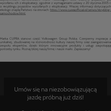
samochodow.html.
Marka CUPRA stanowi część Volkswagen Group Polska. Czerpiemy inspirację z
unikalnej, zbudowanej na różnorodności kultury naszej firmy oraz zaangażowania
zespołu ekspertów, dzięki którym innowacyjne produkty i usługi zaspokajają
potrzeby rynku. Poznaj bliżej naszą firmę i nasze marki. Zapraszamy!
Umów się na niezobowiązującą
jazdę próbną już dziś!
Przejdź do formularza i wybierz model