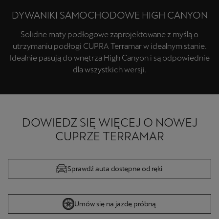
Solidne maty podłogowe zaprojektowane z myślą o
utrzymaniu podłogi CUPRA Terramar w idealnym stanie.
Idealnie pasują do wnętrza High Canyon i są odpowiednie
dla wszystkich wersji.
DOWIEDZ SIĘ WIĘCEJ O NOWEJ
CUPRZE TERRAMAR
Sprawdź auta dostępne od ręki
Umów się na jazdę próbną
Poznaj oferty sezonowe ASO