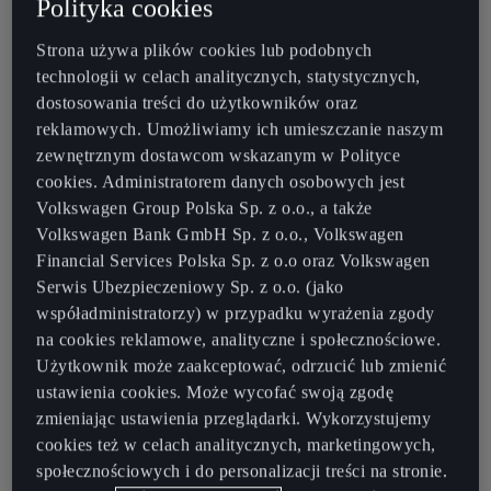
Polityka cookies
Strona używa plików cookies lub podobnych
CUPRA TERRAMAR
technologii w celach analitycznych, statystycznych,
dostosowania treści do użytkowników oraz
Potężny SUV napędzany wizją
reklamowych. Umożliwiamy ich umieszczanie naszym
zewnętrznym dostawcom wskazanym w Polityce
cookies. Administratorem danych osobowych jest
Volkswagen Group Polska Sp. z o.o., a także
Volkswagen Bank GmbH Sp. z o.o., Volkswagen
Financial Services Polska Sp. z o.o oraz Volkswagen
Serwis Ubezpieczeniowy Sp. z o.o. (jako
współadministratorzy) w przypadku wyrażenia zgody
na cookies reklamowe, analityczne i społecznościowe.
Użytkownik może zaakceptować, odrzucić lub zmienić
ustawienia cookies. Może wycofać swoją zgodę
zmieniając ustawienia przeglądarki. Wykorzystujemy
cookies też w celach analitycznych, marketingowych,
Moc maksymalna:
Przyspieszenie (0-100 km/h):
społecznościowych i do personalizacji treści na stronie.