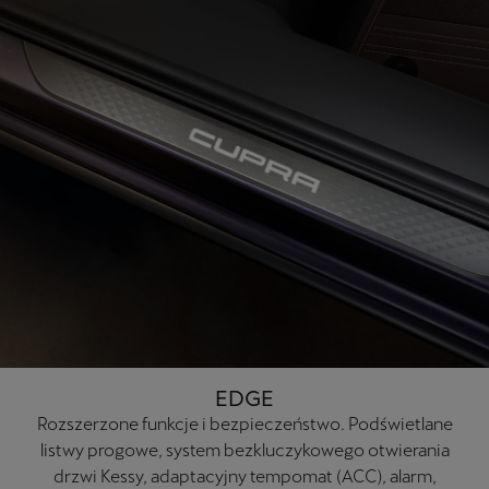
EDGE
Rozszerzone funkcje i bezpieczeństwo. Podświetlane
listwy progowe, system bezkluczykowego otwierania
drzwi Kessy, adaptacyjny tempomat (ACC), alarm,