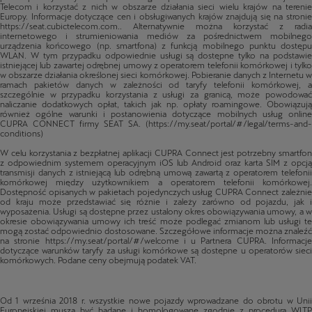
internetowego i strumieniowania mediów za pośrednictwem mobilnego
urządzenia końcowego (np. smartfona) z funkcją mobilnego punktu dostępu
WLAN. W tym przypadku odpowiednie usługi są dostępne tylko na podstawie
istniejącej lub zawartej odrębnej umowy z operatorem telefonii komórkowej i tylko
w obszarze działania określonej sieci komórkowej. Pobieranie danych z Internetu w
ramach pakietów danych w zależności od taryfy telefonii komórkowej, a
szczególnie w przypadku korzystania z usługi za granicą, może powodować
naliczanie dodatkowych opłat, takich jak np. opłaty roamingowe. Obowiązują
również ogólne warunki i postanowienia dotyczące mobilnych usług online
CUPRA CONNECT firmy SEAT SA. (https://my.seat/portal/#/legal/terms-and-
conditions)
W celu korzystania z bezpłatnej aplikacji CUPRA Connect jest potrzebny smartfon
z odpowiednim systemem operacyjnym iOS lub Android oraz karta SIM z opcją
transmisji danych z istniejącą lub odrębną umową zawartą z operatorem telefonii
komórkowej między użytkownikiem a operatorem telefonii komórkowej.
Dostępność opisanych w pakietach pojedynczych usług CUPRA Connect zależnie
od kraju może przedstawiać się różnie i zależy zarówno od pojazdu, jak i
wyposażenia. Usługi są dostępne przez ustalony okres obowiązywania umowy, a w
okresie obowiązywania umowy ich treść może podlegać zmianom lub usługi te
mogą zostać odpowiednio dostosowane. Szczegółowe informacje można znaleźć
na stronie https://my.seat/portal/#/welcome i u Partnera CUPRA. Informacje
dotyczące warunków taryfy za usługi komórkowe są dostępne u operatorów sieci
komórkowych. Podane ceny obejmują podatek VAT.
Od 1 września 2018 r. wszystkie nowe pojazdy wprowadzane do obrotu w Unii
Europejskiej muszą być badane i homologowane zgodnie z procedurą WLTP
określoną w rozporządzeniu Komisji (UE) 2017/1151. WLTP zapewnia bardziej
rygorystyczne warunki badania i bardziej realistyczne wartości zużycia paliwa i emisji
CO2 w porównaniu do stosowanej to tej pory metody NEDC. Prezentowane dane